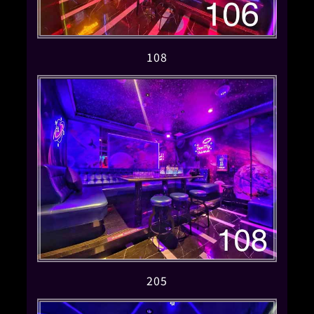
108
205