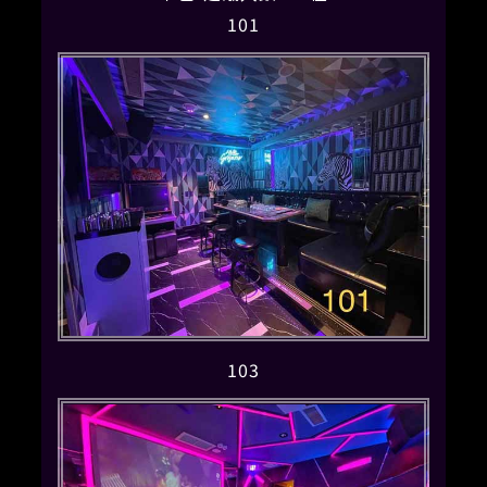
101
103