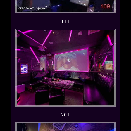
111
201