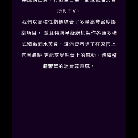
所K T V。
我們以高檔性指標綜合了多量高豐富度娛
樂項目， 並且特聘星級廚師製作各類多樣
式精緻酒水美食，讓消費者除了在感官上
氛圍體驗 更能享受味蕾上的感動．體驗整
體奢華的消費尊榮感。